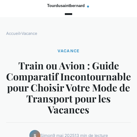
Accueil
›
Vacance
VACANCE
Train ou Avion : Guide
Comparatif Incontournable
pour Choisir Votre Mode de
Transport pour les
Vacances
Simon
9 mai 2025
13 min de lecture
S