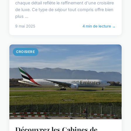
chaque détail reflète le raffinement d'une croisière
de luxe. Ce type de séjour tout compris offre bien
plus ...
9 mai 2025
4 min de lecture →
CROISIERE
Découvrez les Cabines de