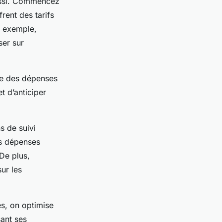
ssi. Commencez
rent des tarifs
r exemple,
ser sur
ire des dépenses
t d’anticiper
s de suivi
les dépenses
 De plus,
sur les
és, on optimise
ant ses