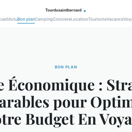
ueil
Actu
Bon plan
Camping
Croisiere
Location
Tourisme
Vacance
Voy
BON PLAN
 Économique : Str
arables pour Optim
tre Budget En Voy