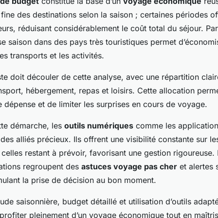
n de budget
constitue la base d’un
voyage économique
réu
fine des destinations selon la saison ; certaines périodes off
eurs, réduisant considérablement le coût total du séjour. Pa
e saison dans des pays très touristiques permet d’économi
s transports et les activités.
te doit découler de cette analyse, avec une répartition cla
ansport, hébergement, repas et loisirs. Cette allocation perme
 dépense et de limiter les surprises en cours de voyage.
ette démarche, les
outils numériques
comme les application
des alliés précieux. Ils offrent une visibilité constante sur 
celles restant à prévoir, favorisant une gestion rigoureuse.
cations regroupent des
astuces voyage pas cher
et alertes 
mulant la prise de décision au bon moment.
de saisonnière, budget détaillé et utilisation d’outils adapt
profiter pleinement d’un voyage économique tout en maîtris