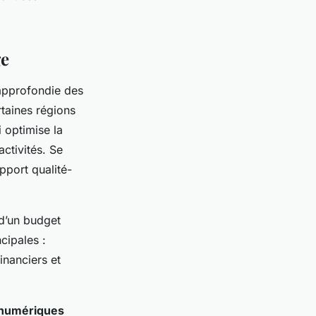
ge
e approfondie des
rtaines régions
 optimise la
ctivités. Se
apport qualité-
 d’un budget
ncipales :
inanciers et
 numériques