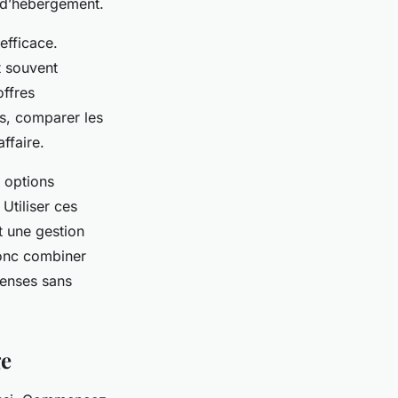
 d’hébergement.
efficace.
t souvent
offres
lus, comparer les
ffaire.
s options
Utiliser ces
t une gestion
donc combiner
penses sans
ge