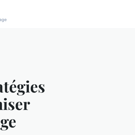
age
atégies
iser
age