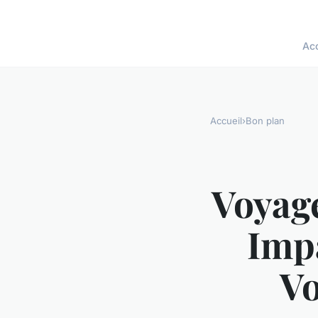
Acc
Accueil
›
Bon plan
Voyage
Imp
Vo