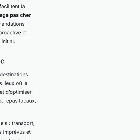
acilitent la
age pas cher
mandations
proactive et
nitial.
ge
destinations
 lieux où la
et d’optimiser
et repas locaux,
els : transport,
es imprévus et