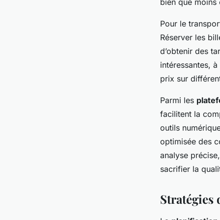
bien que moins 
Pour le transport
Réserver les bil
d’obtenir des ta
intéressantes, à
prix sur différe
Parmi les
plate
facilitent la co
outils numérique
optimisée des c
analyse précise,
sacrifier la quali
Stratégies 