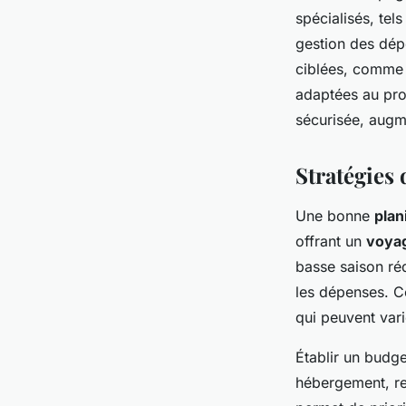
spécialisés, tel
gestion des dép
ciblées, comme 
adaptées au prof
sécurisée, augme
Stratégies 
Une bonne
plan
offrant un
voya
basse saison réd
les dépenses. Ce
qui peuvent vari
Établir un budge
hébergement, repa