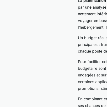
La
planificatio
par une analyse 
nettement inféri
voyager en bass
l’hébergement, le
Un budget réalis
principales : tr
chaque poste de
Pour faciliter c
budgétaire sont 
engagées et sur 
certaines appli
promotions, sti
En combinant étu
ses chances de 