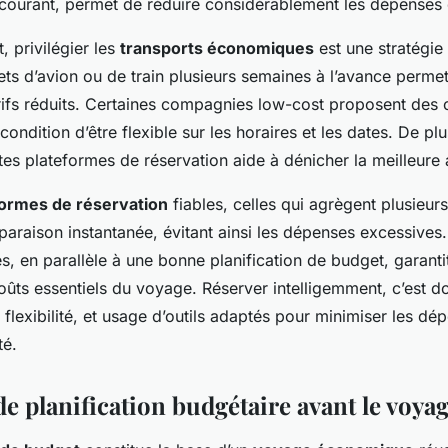
courant, permet de réduire considérablement les dépenses
, privilégier les
transports économiques
est une stratégie 
lets d’avion ou de train plusieurs semaines à l’avance perme
rifs réduits. Certaines compagnies low-cost proposent des 
 condition d’être flexible sur les horaires et les dates. De p
ntes plateformes de réservation aide à dénicher la meilleure a
formes de réservation
fiables, celles qui agrègent plusieur
mparaison instantanée, évitant ainsi les dépenses excessives. 
s, en parallèle à une bonne planification de budget, garanti
oûts essentiels du voyage. Réserver intelligemment, c’est 
 flexibilité, et usage d’outils adaptés pour minimiser les dé
té.
de planification budgétaire avant le voya