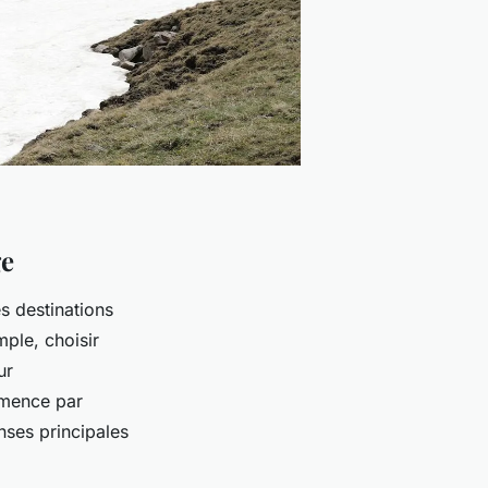
ge
s destinations
mple, choisir
ur
mence par
nses principales