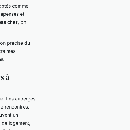
 adaptés comme
 dépenses et
pas cher
, on
ion précise du
raintes
ns.
s à
e. Les auberges
de rencontres.
ouvent un
e de logement,