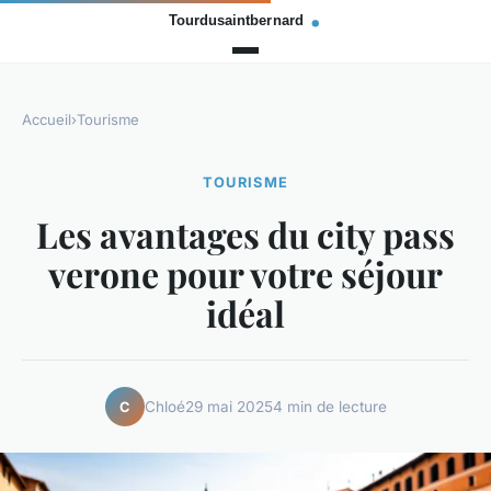
Accueil
›
Tourisme
TOURISME
Les avantages du city pass
verone pour votre séjour
idéal
Chloé
29 mai 2025
4 min de lecture
C