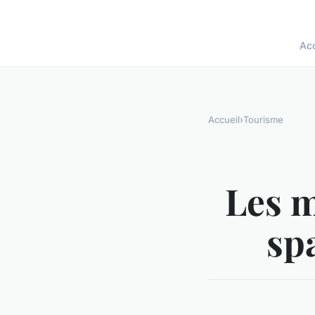
Acc
Accueil
›
Tourisme
Les m
sp