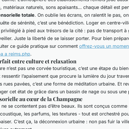
, matériaux naturels, sons apaisants… chaque détail est pe
sorielle totale
. On oublie les écrans, on ralentit le pas, on
quête de sérénité, c’est une bénédiction. Loger en centre-vill
 privilégié à pied aux trésors de la cité : pas de transport à
eiller. Juste la liberté de se laisser porter. Pour bien prépar
lter ce guide pratique sur comment
offrez-vous un moment
pa a reims.php
.
fait entre culture et relaxation
ure n’est pas une corvée touristique, c’est une étape du bien-
t ressentir l’apaisement que procure la lumière du jour traver
 rues pavées, c’est une forme de méditation urbaine. Et rev
nger cet état de grâce dans un bassin de nage ou sous une p
sorielle au cœur de la Champagne
 ne se contentent pas d’être beaux. Ils sont conçus comme 
coustique, les parfums, les textures - tout est orchestré pou
paiser. C’est ça, la déconnexion urbaine : non pas fuir la vill