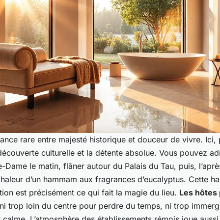
lliance rare entre majesté historique et douceur de vivre. Ici
 découverte culturelle et la détente absolue. Vous pouvez ad
-Dame le matin, flâner autour du Palais du Tau, puis, l’apr
chaleur d’un hammam aux fragrances d’eucalyptus. Cette ha
ation est précisément ce qui fait la magie du lieu.
Les hôtes 
ni trop loin du centre pour perdre du temps, ni trop immerg
r calme. L’atmosphère des établissements rémois joue aussi 