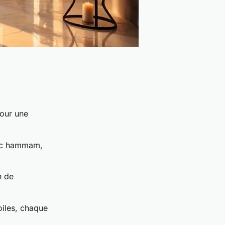
pour une
vec hammam,
n de
oiles, chaque