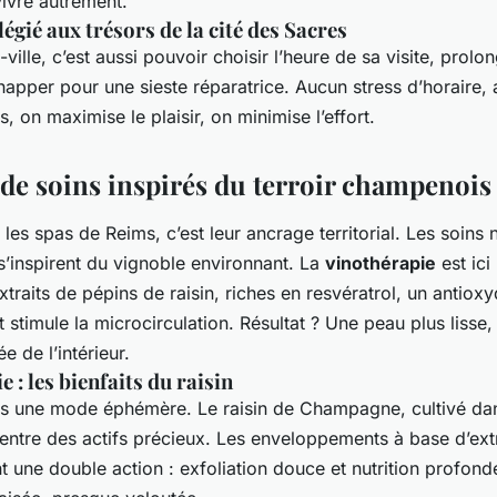
vivre autrement.
légié aux trésors de la cité des Sacres
-ville, c’est aussi pouvoir choisir l’heure de sa visite, prolo
happer pour une sieste réparatrice. Aucun stress d’horaire,
s, on maximise le plaisir, on minimise l’effort.
 de soins inspirés du terroir champenois
 les spas de Reims, c’est leur ancrage territorial. Les soins 
 s’inspirent du vignoble environnant. La
vinothérapie
est ici
extraits de pépins de raisin, riches en resvératrol, un antioxy
et stimule la microcirculation. Résultat ? Une peau plus lisse
e de l’intérieur.
 : les bienfaits du raisin
as une mode éphémère. Le raisin de Champagne, cultivé dan
centre des actifs précieux. Les enveloppements à base d’ext
t une double action : exfoliation douce et nutrition profond