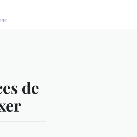
age
ces de
xer