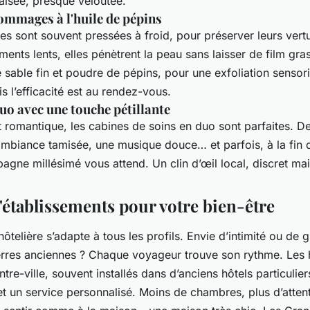
aisée, presque veloutée.
ommages à l'huile de pépins
sées sont souvent pressées à froid, pour préserver leurs ver
ents lents, elles pénètrent la peau sans laisser de film g
e sable fin et poudre de pépins, pour une exfoliation sensori
is l’efficacité est au rendez-vous.
uo avec une touche pétillante
romantique, les cabines de soins en duo sont parfaites. De
 ambiance tamisée, une musique douce… et parfois, à la fin
gne millésimé vous attend. Un clin d’œil local, discret m
'établissements pour votre bien-être
 hôtelière s’adapte à tous les profils. Envie d’intimité ou de 
erres anciennes ? Chaque voyageur trouve son rythme. Les 
tre-ville, souvent installés dans d’anciens hôtels particulier
t un service personnalisé. Moins de chambres, plus d’attent