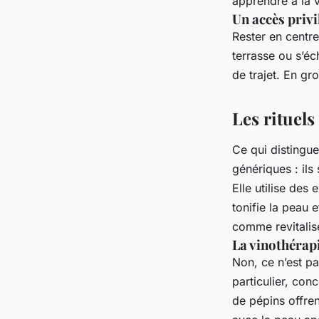
apprendre à la 
Un accès privi
Rester en centre
terrasse ou s’éc
de trajet. En gro
Les rituels
Ce qui distingue
génériques : ils
Elle utilise des 
tonifie la peau 
comme revitalisé
La vinothérapie
Non, ce n’est p
particulier, con
de pépins offren