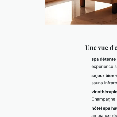
Une vue d'
spa détente
expérience s
séjour bien-
sauna infraro
vinothérapi
Champagne po
hôtel spa h
ambiance rép