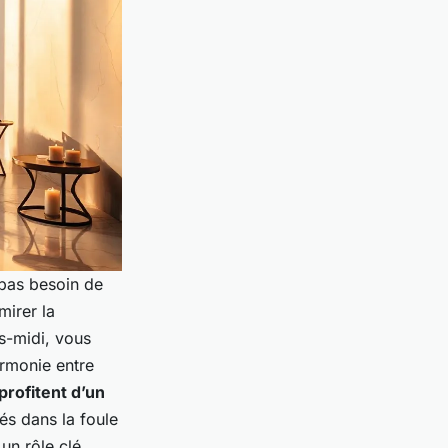
, pas besoin de
mirer la
ès-midi, vous
rmonie entre
profitent d’un
és dans la foule
un rôle clé.