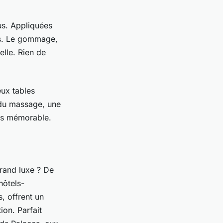
tus. Appliquées
ras. Le gommage,
elle. Rien de
ux tables
 du massage, une
ais mémorable.
grand luxe ? De
hôtels-
s, offrent un
ion. Parfait