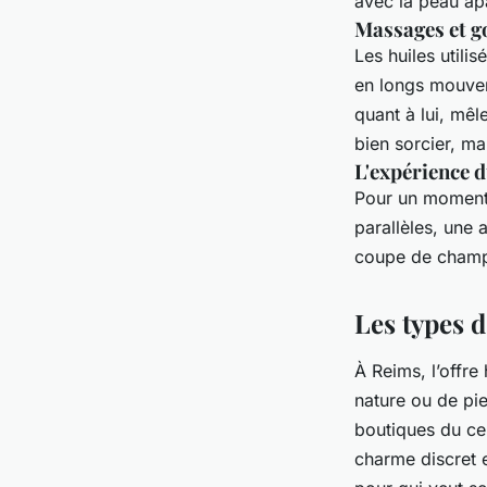
avec la peau ap
Massages et g
Les huiles utili
en longs mouvem
quant à lui, mêl
bien sorcier, ma
L'expérience d
Pour un moment 
parallèles, une
coupe de champa
Les types d
À Reims, l’offre
nature ou de pi
boutiques du cen
charme discret e