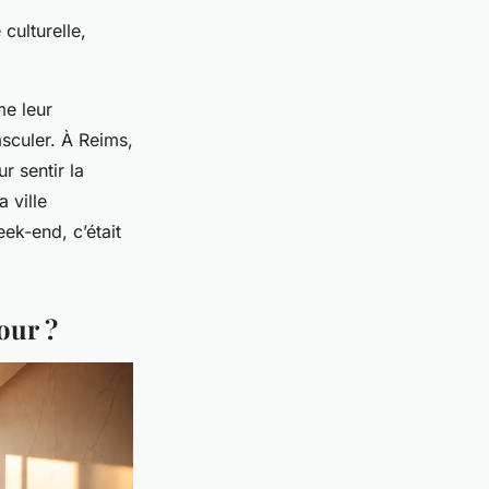
 culturelle,
me leur
asculer. À Reims,
r sentir la
 ville
eek-end, c’était
our ?