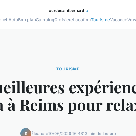
ueil
Actu
Bon plan
Camping
Croisiere
Location
Tourisme
Vacance
Voy
TOURISME
eilleures expérien
a à Reims pour rela
Éléanore
10/06/2026 16:48
13 min de lecture
É