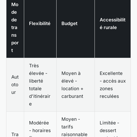
Mo
de
de
Accessibilit
Flexibilité
Budget
tra
é rurale
ns
por
t
Très
élevée -
Moyen à
Excellente
Aut
liberté
élevé -
- accès aux
oto
totale
location +
zones
ur
d'itinérair
carburant
reculées
e
Moyen -
Modérée
Limitée -
tarifs
- horaires
dessert
Tra
raisonnable