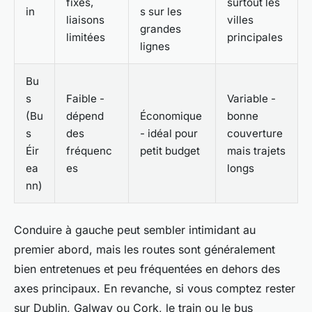
fixes,
surtout les
in
s sur les
liaisons
villes
grandes
limitées
principales
lignes
Bu
s
Faible -
Variable -
(Bu
dépend
Économique
bonne
s
des
- idéal pour
couverture
Éir
fréquenc
petit budget
mais trajets
ea
es
longs
nn)
Conduire à gauche peut sembler intimidant au
premier abord, mais les routes sont généralement
bien entretenues et peu fréquentées en dehors des
axes principaux. En revanche, si vous comptez rester
sur Dublin, Galway ou Cork, le train ou le bus